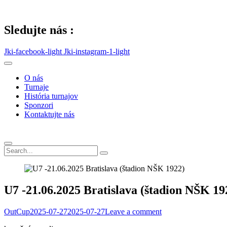
Skip
to
content
Sledujte nás :
Jki-facebook-light
Jki-instagram-1-light
O nás
Turnaje
História turnajov
Sponzori
Kontaktujte nás
U7 -21.06.2025 Bratislava (štadion NŠK 19
OutCup
2025-07-27
2025-07-27
Leave a comment