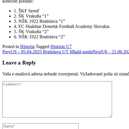
konečné poradie:
1. ŠKF Sereď
2. ŠK Vrakuňa “1”
3. NŠK 1922 Bratislava “1”
4. FC Shakhtar Donetsk Football Academy Slovakia
5. ŠK Vrakuňa “2”
6. NŠK 1922 Bratislava “2”
Posted in
Historia
Tagged
Historia U7
Post
Prev
U9 – 05.04.2025 Bratislava UT Mladá garda
Next
U8 – 21.06.202
navigation
Leave a Reply
Vaša e-mailová adresa nebude zverejnená.
Vyžadované polia sú ozna