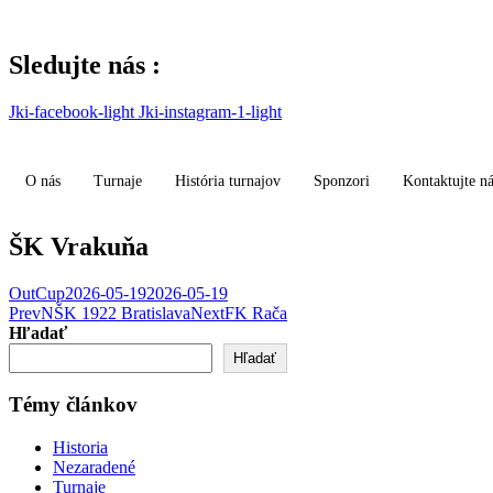
Skip
to
content
Sledujte nás :
Jki-facebook-light
Jki-instagram-1-light
O nás
Turnaje
História turnajov
Sponzori
Kontaktujte n
ŠK Vrakuňa
OutCup
2026-05-19
2026-05-19
Post
Prev
NŠK 1922 Bratislava
Next
FK Rača
Hľadať
navigation
Hľadať
Témy článkov
Historia
Nezaradené
Turnaje