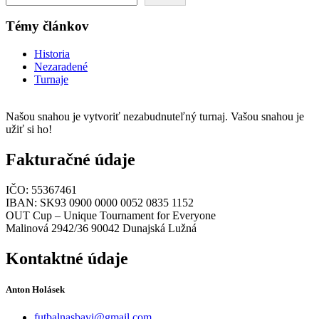
Témy článkov
Historia
Nezaradené
Turnaje
Našou snahou je vytvoriť nezabudnuteľný turnaj. Vašou snahou je
užiť si ho!
Fakturačné údaje
IČO: 55367461
IBAN: SK93 0900 0000 0052 0835 1152
OUT Cup – Unique Tournament for Everyone
Malinová 2942/36 90042 Dunajská Lužná
Kontaktné údaje
Anton Holásek
futbalnasbavi@gmail.com