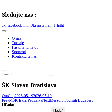
Skip
to
content
Sledujte nás :
Jki-facebook-light
Jki-instagram-1-light
O nás
Turnaje
História turnajov
Sponzori
Kontaktujte nás
ŠK Slovan Bratislava
OutCup
2026-05-19
2026-05-19
Post
Prev
MŠK Iskra Petržalka
Next
Mészöly Focisuli Budapest
Hľadať
navigation
Hľadať