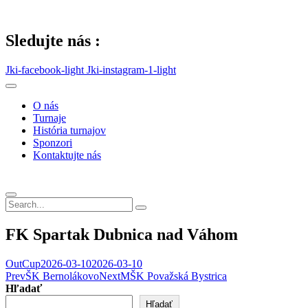
Skip
to
content
Sledujte nás :
Jki-facebook-light
Jki-instagram-1-light
O nás
Turnaje
História turnajov
Sponzori
Kontaktujte nás
FK Spartak Dubnica nad Váhom
OutCup
2026-03-10
2026-03-10
Post
Prev
ŠK Bernolákovo
Next
MŠK Považská Bystrica
Hľadať
navigation
Hľadať