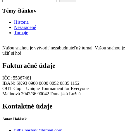
Témy článkov
Historia
Nezaradené
Turnaje
Našou snahou je vytvoriť nezabudnuteľný turnaj. Vašou snahou je
užiť si ho!
Fakturačné údaje
IČO: 55367461
IBAN: SK93 0900 0000 0052 0835 1152
OUT Cup – Unique Tournament for Everyone
Malinová 2942/36 90042 Dunajská Lužná
Kontaktné údaje
Anton Holásek
futbalnasbavi@gmail.com