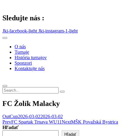
Skip
to
content
Sledujte nás :
Jki-facebook-light
Jki-instagram-1-light
O nás
Turnaje
História turnajov
Sponzori
Kontaktujte nás
FC Žolík Malacky
OutCup
2026-03-02
2026-03-02
Post
Prev
FC Spartak Trnava WU11
Next
MŠK Považská Bystrica
Hľadať
navigation
Hľadať