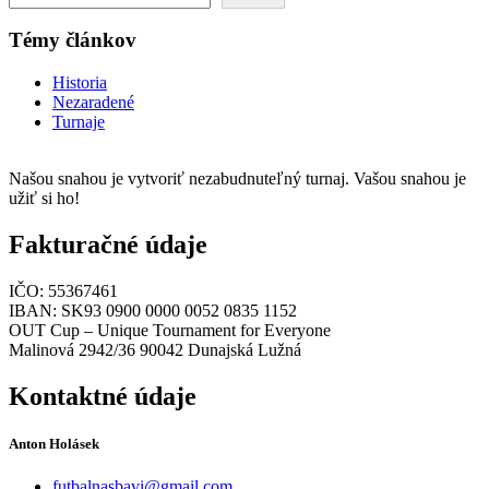
Témy článkov
Historia
Nezaradené
Turnaje
Našou snahou je vytvoriť nezabudnuteľný turnaj. Vašou snahou je
užiť si ho!
Fakturačné údaje
IČO: 55367461
IBAN: SK93 0900 0000 0052 0835 1152
OUT Cup – Unique Tournament for Everyone
Malinová 2942/36 90042 Dunajská Lužná
Kontaktné údaje
Anton Holásek
futbalnasbavi@gmail.com