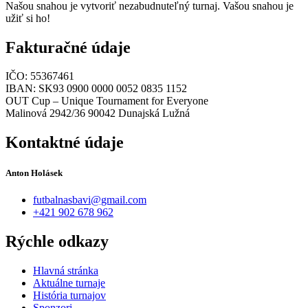
Našou snahou je vytvoriť nezabudnuteľný turnaj. Vašou snahou je
užiť si ho!
Fakturačné údaje
IČO: 55367461
IBAN: SK93 0900 0000 0052 0835 1152
OUT Cup – Unique Tournament for Everyone
Malinová 2942/36 90042 Dunajská Lužná
Kontaktné údaje
Anton Holásek
futbalnasbavi@gmail.com
+421 902 678 962
Rýchle odkazy
Hlavná stránka
Aktuálne turnaje
História turnajov
Sponzori