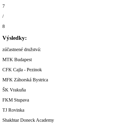
7
/
8
Výsledky:
zúčastnené družstvá:
MTK Budapest
CFK Cajla - Pezinok
MFK Záhorská Bystrica
ŠK Vrakuňa
FKM Stupava
TJ Rovinka
Shakhtar Doneck Academy