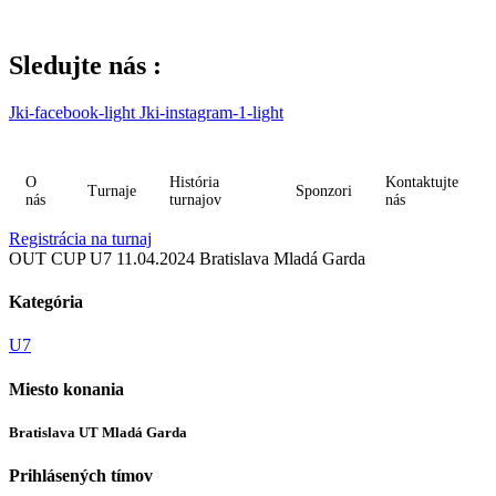
Skip
to
content
Sledujte nás :
Jki-facebook-light
Jki-instagram-1-light
O
História
Kontaktujte
Turnaje
Sponzori
nás
turnajov
nás
Registrácia na turnaj
OUT CUP U7 11.04.2024 Bratislava Mladá Garda
Kategória
U7
Miesto konania
Bratislava UT Mladá Garda
Prihlásených tímov